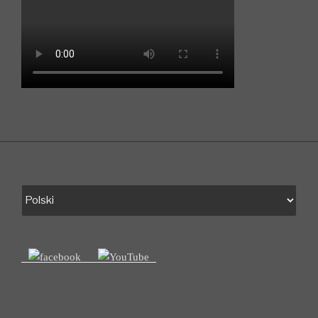
Choose
a
language