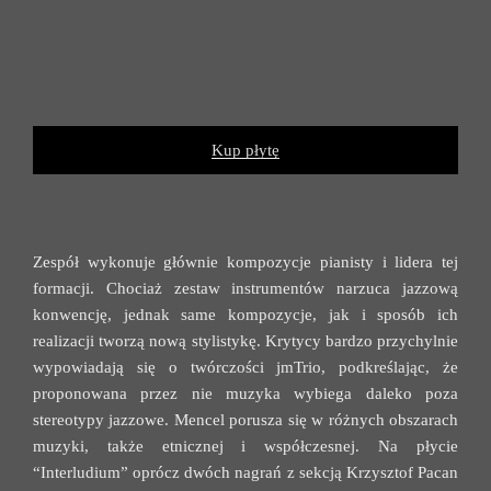
Kup płytę
Zespół wykonuje głównie kompozycje pianisty i lidera tej
formacji. Chociaż zestaw instrumentów narzuca jazzową
konwencję, jednak same kompozycje, jak i sposób ich
realizacji tworzą nową stylistykę. Krytycy bardzo przychylnie
wypowiadają się o twórczości jmTrio, podkreślając, że
proponowana przez nie muzyka wybiega daleko poza
stereotypy jazzowe. Mencel porusza się w różnych obszarach
muzyki, także etnicznej i współczesnej. Na płycie
“Interludium” oprócz dwóch nagrań z sekcją Krzysztof Pacan