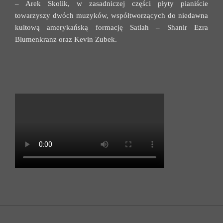
– Arek Skolik, w zasadniczej części płyty pianiście
towarzyszy dwóch muzyków, współtworzących do niedawna
kultową amerykańską formację Satlah – Shanir Ezra
Blumenkranz oraz Kevin Zubek.