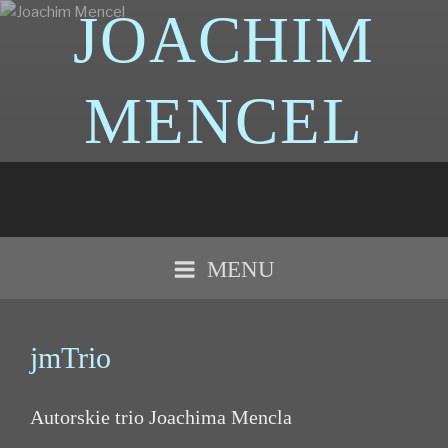
Przejdź
JOACHIM
do
treści
MENCEL
MENU
jmTrio
Autorskie trio Joachima Mencla